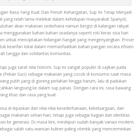
ngan Rasa Yang Kuat Dan Penuh Kehangatan, Sup Ini Tetap Menjadi
nal yang telah lama melekat dalam kehidupan masyarakat Spanyol,
 kebutuhan akan makanan sederhana namun bergizi di kalangan rakyat
rja menggunakan bahan-bahan seadanya seperti roti keras sisa hari
ayam untuk menciptakan hidangan hangat yang mengenyangkan. Prose
tuk kearifan lokal dalam memanfaatkan bahan pangan secara efisien
ah tangga dan solidaritas komunitas.
 juga sarat nilai historis. Sup ini sangat populer di sajikan pada
 (Pekan Suci) sebagai makanan yang cocok di konsumsi saat masa
wang putih yang di goreng perlahan hingga harum, lalu di padukan
pecahkan langsung ke dalam sup panas. Dengan cara ini, rasa bawang
ang khas dan rasa yang kuat.
isa di lepaskan dari nilai-nilai kesederhanaan, kekeluargaan, dan
bagai makanan sehari-hari, tetapi juga sebagai bagian dari identitas
nerasi ke generasi. Di masa kini, meskipun sudah banyak variasi modern
i sebagai salah satu warisan kuliner paling otentik yang mencerminkan