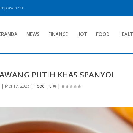
mpiasan Str...
ERANDA
NEWS
FINANCE
HOT
FOOD
HEAL
 BAWANG PUTIH KHAS SPANYOL
|
Mei 17, 2025
|
Food
|
0
|