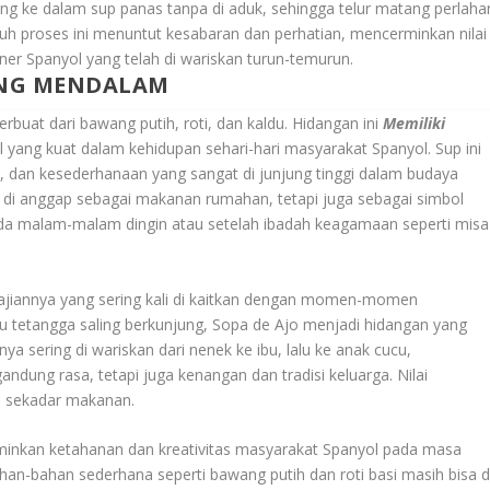
ung ke dalam sup panas tanpa di aduk, sehingga telur matang perlaha
 proses ini menuntut kesabaran dan perhatian, mencerminkan nilai
iner Spanyol yang telah di wariskan turun-temurun.
ANG MENDALAM
buat dari bawang putih, roti, dan kaldu. Hidangan ini
Memiliki
l yang kuat dalam kehidupan sehari-hari masyarakat Spanyol. Sup ini
n, dan kesederhanaan yang sangat di junjung tinggi dalam budaya
a di anggap sebagai makanan rumahan, tetapi juga sebagai simbol
ada malam-malam dingin atau setelah ibadah keagamaan seperti misa
enyajiannya yang sering kali di kaitkan dengan momen-momen
u tetangga saling berkunjung, Sopa de Ajo menjadi hidangan yang
 sering di wariskan dari nenek ke ibu, lalu ke anak cucu,
dung rasa, tetapi juga kenangan dan tradisi keluarga. Nilai
ri sekadar makanan.
erminkan ketahanan dan kreativitas masyarakat Spanyol pada masa
ahan-bahan sederhana seperti bawang putih dan roti basi masih bisa d