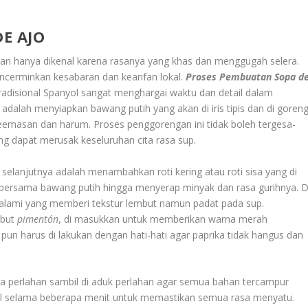
E AJO
kan hanya dikenal karena rasanya yang khas dan menggugah selera.
cerminkan kesabaran dan kearifan lokal.
Proses Pembuatan Sopa d
disional Spanyol sangat menghargai waktu dan detail dalam
alah menyiapkan bawang putih yang akan di iris tipis dan di goren
eemasan dan harum. Proses penggorengan ini tidak boleh tergesa-
ng dapat merusak keseluruhan cita rasa sup.
elanjutnya adalah menambahkan roti kering atau roti sisa yang di
ai bersama bawang putih hingga menyerap minyak dan rasa gurihnya. D
al alami yang memberi tekstur lembut namun padat pada sup.
ebut
pimentón
, di masukkan untuk memberikan warna merah
pun harus di lakukan dengan hati-hati agar paprika tidak hangus dan
ara perlahan sambil di aduk perlahan agar semua bahan tercampur
cil selama beberapa menit untuk memastikan semua rasa menyatu.