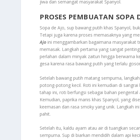
jiwa dan semangat masyarakat Spanyol.
PROSES PEMBUATAN SOPA D
Sopa de Ajo, sup bawang putih khas Spanyol, bu
Tetapi juga karena proses memasaknya yang men
Ajo
ini menggambarkan bagaimana masyarakat tra
memasak. Langkah pertama yang sangat penting ad
perlahan dalam minyak zaitun hingga berwarna k
gesa karena rasa bawang putih yang terlalu goso
Setelah bawang putih matang sempurna, langkah s
potong-potong kecil. Roti ini kemudian di sangr
tahap ini, roti berfungsi sebagai bahan pengent
Kemudian, paprika manis khas Spanyol, yang dis
keemasan dan rasa smoky yang unik. Langkah ini 
pahit.
Setelah itu, kaldu ayam atau air di tuangkan sec
sempurna. Sup di biarkan mendidih dalam api ke