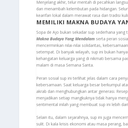
Menjelang akhir, telur mentah di pecahkan langs
dan menambah kelembutan pada hidangan. Seluruh
kearifan lokal dalam merawat rasa dan tradisi kul
MEMILIKI MAKNA BUDAYA Y
Sopa de Ajo bukan sekadar sup sederhana yang ter
Makna Budaya Yang Mendalam
serta peran sosia
mencerminkan nilai-nilai solidaritas, kebersamaa
setempat. Di banyak wilayah, sup ini bukan hany
kehangatan keluarga yang di nikmati bersama p
malam di masa Semana Santa.
Peran sosial sup ini terlihat jelas dalam cara p
kebersamaan. Saat keluarga besar berkumpul ata
akrab dan menghubungkan antar generasi. Resepnya
menjadikan setiap mangkuknya tidak hanya mengan
sentimental inilah yang membuat sup ini lebih da
Selain itu, dalam sejarahnya, sup ini juga menc
sulit. Di kala krisis ekonomi atau masa perang, b