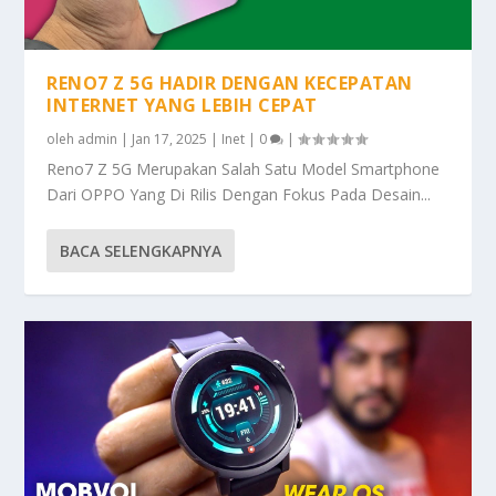
RENO7 Z 5G HADIR DENGAN KECEPATAN
INTERNET YANG LEBIH CEPAT
oleh
admin
|
Jan 17, 2025
|
Inet
|
0
|
Reno7 Z 5G Merupakan Salah Satu Model Smartphone
Dari OPPO Yang Di Rilis Dengan Fokus Pada Desain...
BACA SELENGKAPNYA