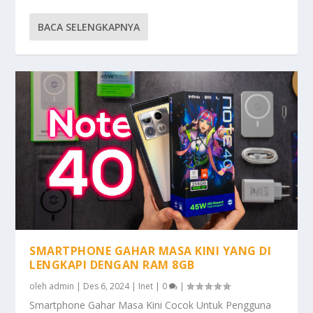
BACA SELENGKAPNYA
SMARTPHONE GAHAR MASA KINI YANG DI
LENGKAPI DENGAN RAM 8GB
oleh
admin
|
Des 6, 2024
|
Inet
|
0
|
Smartphone Gahar Masa Kini Cocok Untuk Pengguna