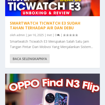
SMARTWATCH TICWATCH E3 SUDAH
TAHAN TERHADAP AIR DAN DEBU
oleh
admin
|
Jan 16, 2025
|
Inet
|
0
|
Smartwatch Ticwatch E3 Merupakan Salah Satu Jam
Tangan Pintar Dari Mobvoi Yang Menjalankan Sistem...
BACA SELENGKAPNYA