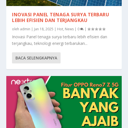
INOVASI PANEL TENAGA SURYA TERBARU
LEBIH EFISIEN DAN TERJANGKAU
oleh
admin
|
Jan 18, 2025
|
Hot
,
News
|
0
|
Inovasi Panel tenaga surya terbaru lebih efisien dan
terjangkau, teknologi energi terbarukan...
BACA SELENGKAPNYA