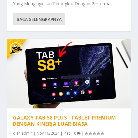
Yang Menginginkan Perangkat Dengan Performa...
BACA SELENGKAPNYA
GALAXY TAB S8 PLUS : TABLET PREMIUM
DENGAN KINERJA LUAR BIASA
oleh
admin
|
Nov 16, 2024
|
Inet
|
0
|