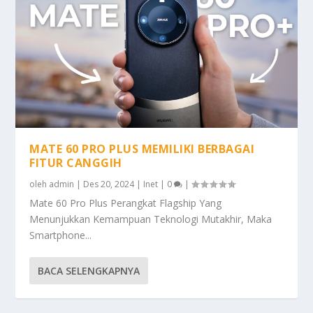
MATE 60 PRO PLUS MEMILIKI BERBAGAI
FITUR CANGGIH
oleh
admin
|
Des 20, 2024
|
Inet
|
0
|
Mate 60 Pro Plus Perangkat Flagship Yang
Menunjukkan Kemampuan Teknologi Mutakhir, Maka
Smartphone...
BACA SELENGKAPNYA