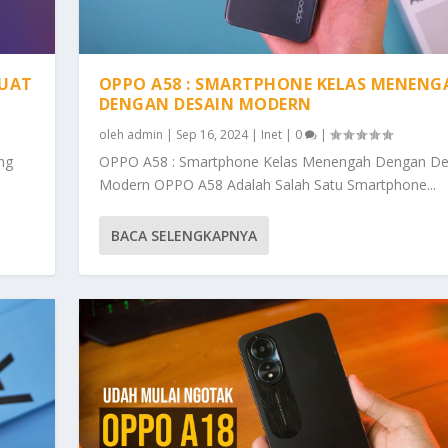
KUAT
OPPO A58 : SMARTPHONE KELAS MENENG
DENGAN DESAIN MODERN
oleh
admin
|
Sep 16, 2024
|
Inet
|
0
|
ng
OPPO A58 : Smartphone Kelas Menengah Dengan De
Modern OPPO A58 Adalah Salah Satu Smartphone...
BACA SELENGKAPNYA