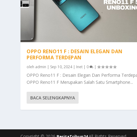
OPPO RENO11 F : DESAIN ELEGAN DAN
PERFORMA TERDEPAN
oleh
admin
|
Sep 10, 2024
|
Inet
|
0
|
OPPO Reno11 F : Desain Elegan Dan Performa Terdep
OPPO Reno11 F Merupakan Salah Satu Smartphone...
BACA SELENGKAPNYA
Copyright © 2026
All Rights Reserved.
BeritaTribun24