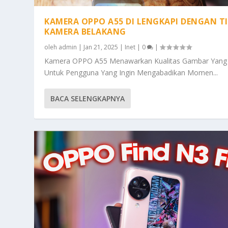
KAMERA OPPO A55 DI LENGKAPI DENGAN T
KAMERA BELAKANG
oleh
admin
|
Jan 21, 2025
|
Inet
|
0
|
Kamera OPPO A55 Menawarkan Kualitas Gambar Yang
Untuk Pengguna Yang Ingin Mengabadikan Momen...
BACA SELENGKAPNYA