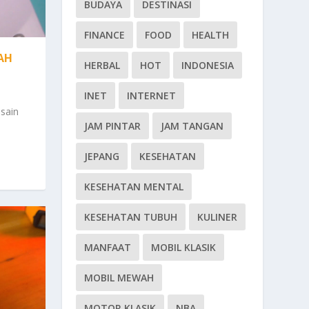
BUDAYA
DESTINASI
FINANCE
FOOD
HEALTH
AH
HERBAL
HOT
INDONESIA
INET
INTERNET
sain
JAM PINTAR
JAM TANGAN
JEPANG
KESEHATAN
KESEHATAN MENTAL
KESEHATAN TUBUH
KULINER
MANFAAT
MOBIL KLASIK
MOBIL MEWAH
MOTOR KLASIK
NBA