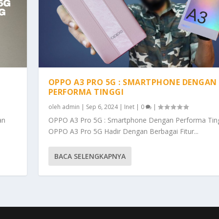
OPPO A3 PRO 5G : SMARTPHONE DENGAN
PERFORMA TINGGI
oleh
admin
|
Sep 6, 2024
|
Inet
|
0
|
an
OPPO A3 Pro 5G : Smartphone Dengan Performa Tin
OPPO A3 Pro 5G Hadir Dengan Berbagai Fitur...
BACA SELENGKAPNYA