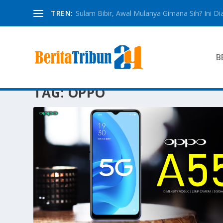
TREN:
Sulam Bibir, Awal Mulanya Gimana Sih? Ini Dia
B
TAG:
OPPO