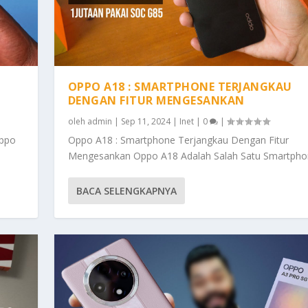
OPPO A18 : SMARTPHONE TERJANGKAU
DENGAN FITUR MENGESANKAN
oleh
admin
|
Sep 11, 2024
|
Inet
|
0
|
Oppo
Oppo A18 : Smartphone Terjangkau Dengan Fitur
Mengesankan Oppo A18 Adalah Salah Satu Smartphon
BACA SELENGKAPNYA