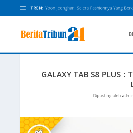
TREN:
Yoon Jeonghan, Selera Fashionnya Yang Berkon
B
GALAXY TAB S8 PLUS :
Diposting oleh
admi