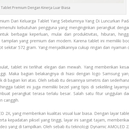
: Tablet Premium Dengan Kinerja Luar Biasa
emium Dari Keluarga Tablet Yang Sebelumnya Yang Di Luncurkan Pad
 memenuhi kebutuhan pengguna yang menginginkan perangkat denga
untuk berbagai keperluan, mulai dari produktivitas, hiburan, hingg
an tampilan yang premium dan modern. Karena tablet ini memiliki bod
 sekitar 572 gram. Yang menjadikannya cukup ringan dan nyaman d
lat, tablet ini terlihat elegan dan mewah. Yang memberikan kesa
inggi. Maka bagian belakangnya di hiasi dengan logo Samsung yan
 di bagian kiri atas. Oleh sebab itu desainnya simetris dan sederhana
ngga tablet ini juga memiliki bezel yang tipis di sekeliling layarnya
at perangkat terasa terlalu besar. Salah satu fitur unggulan dar
n canggih.
ED 2X, yang memberikan kualitas visual luar biasa. Dengan layar table
rta kepadatan piksel yang tinggi, layar ini sangat tajam, memberika
 video yang di tampilkan. Oleh sebab itu teknologi Dynamic AMOLED 2