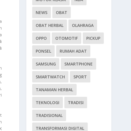
NEWS
OBAT
a
OBAT HERBAL
OLAHRAGA
n
a
OPPO
OTOMOTIF
PICKUP
i
i
PONSEL
RUMAH ADAT
SAMSUNG
SMARTPHONE
n
g
SMARTWATCH
SPORT
,
,
TANAMAN HERBAL
i
TEKNOLOGI
TRADISI
t
TRADISIONAL
n
TRANSFORMASI DIGITAL
X