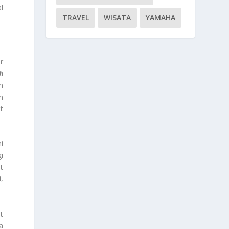
l
TRAVEL
WISATA
YAMAHA
r
h
n
n
t
i
i
t
,
t
a