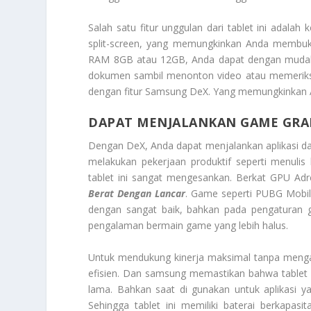
Salah satu fitur unggulan dari tablet ini adala
split-screen, yang memungkinkan Anda membuka
RAM 8GB atau 12GB, Anda dapat dengan mudah be
dokumen sambil menonton video atau memeriksa e
dengan fitur Samsung DeX. Yang memungkinkan A
DAPAT MENJALANKAN GAME GRA
Dengan DeX, Anda dapat menjalankan aplikasi d
melakukan pekerjaan produktif seperti menulis
tablet ini sangat mengesankan. Berkat GPU Adr
Berat Dengan Lancar
. Game seperti PUBG Mobile,
dengan sangat baik, bahkan pada pengaturan gr
pengalaman bermain game yang lebih halus.
Untuk mendukung kinerja maksimal tanpa mengala
efisien. Dan samsung memastikan bahwa tablet 
lama. Bahkan saat di gunakan untuk aplikasi 
Sehingga tablet ini memiliki baterai berkapa