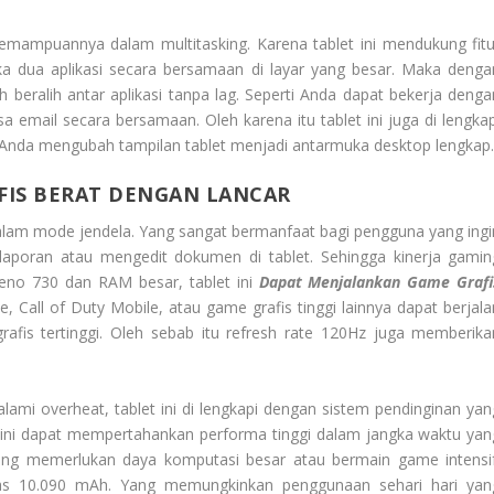
h kemampuannya dalam multitasking. Karena tablet ini mendukung fitu
 dua aplikasi secara bersamaan di layar yang besar. Maka denga
ralih antar aplikasi tanpa lag. Seperti Anda dapat bekerja denga
mail secara bersamaan. Oleh karena itu tablet ini juga di lengkap
nda mengubah tampilan tablet menjadi antarmuka desktop lengkap
FIS BERAT DENGAN LANCAR
alam mode jendela. Yang sangat bermanfaat bagi pengguna yang ingi
 laporan atau mengedit dokumen di tablet. Sehingga kinerja gamin
eno 730 dan RAM besar, tablet ini
Dapat Menjalankan Game Grafi
 Call of Duty Mobile, atau game grafis tinggi lainnya dapat berjala
afis tertinggi. Oleh sebab itu refresh rate 120Hz juga memberika
mi overheat, tablet ini di lengkapi dengan sistem pendinginan yan
ini dapat mempertahankan performa tinggi dalam jangka waktu yan
yang memerlukan daya komputasi besar atau bermain game intensif
sitas 10.090 mAh. Yang memungkinkan penggunaan sehari hari yan