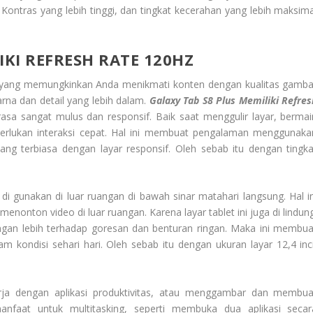
ontras yang lebih tinggi, dan tingkat kecerahan yang lebih maksima
IKI REFRESH RATE 120HZ
, yang memungkinkan Anda menikmati konten dengan kualitas gamba
rna dan detail yang lebih dalam.
Galaxy Tab S8 Plus Memiliki Refres
asa sangat mulus dan responsif. Baik saat menggulir layar, bermai
rlukan interaksi cepat. Hal ini membuat pengalaman menggunaka
ang terbiasa dengan layar responsif. Oleh sebab itu dengan tingka
ka di gunakan di luar ruangan di bawah sinar matahari langsung. Hal in
nonton video di luar ruangan. Karena layar tablet ini juga di lindung
ungan lebih terhadap goresan dan benturan ringan. Maka ini membua
m kondisi sehari hari. Oleh sebab itu dengan ukuran layar 12,4 inci
ja dengan aplikasi produktivitas, atau menggambar dan membua
anfaat untuk multitasking, seperti membuka dua aplikasi secar