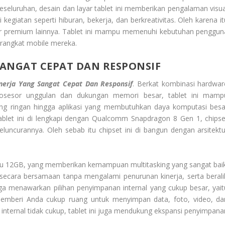
eseluruhan, desain dan layar tablet ini memberikan pengalaman visua
kegiatan seperti hiburan, bekerja, dan berkreativitas. Oleh karena it
r premium lainnya. Tablet ini mampu memenuhi kebutuhan penggun
erangkat mobile mereka.
ANGAT CEPAT DAN RESPONSIF
erja Yang Sangat Cepat Dan Responsif
. Berkat kombinasi hardwar
osesor unggulan dan dukungan memori besar, tablet ini mamp
king ringan hingga aplikasi yang membutuhkan daya komputasi besa
tablet ini di lengkapi dengan Qualcomm Snapdragon 8 Gen 1, chipse
luncurannya. Oleh sebab itu chipset ini di bangun dengan arsitektu
tau 12GB, yang memberikan kemampuan multitasking yang sangat baik
ecara bersamaan tanpa mengalami penurunan kinerja, serta berali
juga menawarkan pilihan penyimpanan internal yang cukup besar, yait
emberi Anda cukup ruang untuk menyimpan data, foto, video, da
internal tidak cukup, tablet ini juga mendukung ekspansi penyimpana