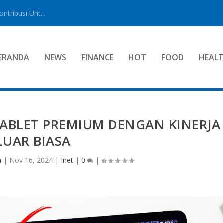
tribusi Unt...
ERANDA
NEWS
FINANCE
HOT
FOOD
HEAL
 TABLET PREMIUM DENGAN KINERJA
LUAR BIASA
n
|
Nov 16, 2024
|
Inet
|
0
|