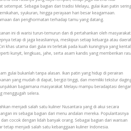
etempat. Sebagai bagian dari tradisi Melayu, gulai ikan patin serin
 pernikahan, syukuran, hingga perayaan hari besar keagamaan.
samaan dan penghormatan terhadap tamu yang datang.
nan ini di warisi turun-temurun dan di pertahankan oleh masyarakat
sepnya tetap di jaga keasliannya, meskipun setiap keluarga atau daera
iri khas utama dari gulai ini terletak pada kuah kuningnya yang kental
erti kunyit, lengkuas, jahe, serta asam kandis yang memberikan ras
m gulai bukanlah tanpa alasan. Ikan patin yang hidup di perairan
nan yang mudah di dapat, bergizi tinggi, dan memiliki tekstur dagin
nunjukkan bagaimana masyarakat Melayu mampu beradaptasi denga
ng menggugah selera.
, bahkan menjadi salah satu kuliner Nusantara yang di akui secara
angan ini sebagai bagian dari menu andalan mereka. Popularitasnya
 dan cocok dengan lidah banyak orang. Sebagai bagian dari warisan
gar tetap menjadi salah satu kebanggaan kuliner Indonesia.