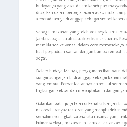
budayanya yang kuat dalam kehidupan masyarakat s
di sajikan dalam berbagai acara adat, mulai dari
Keberadaannya di anggap sebagai simbol keber
Sebagai makanan yang telah ada sejak lama, maka
Jambi sebagai salah satu ikon kuliner daerah. Re
memiliki sedikit variasi dalam cara memasaknya. C
hasil perpaduan santan dengan bumbu rempah sep
segar.
Dalam budaya Melayu, penggunaan ikan patin dala
sungai-sungai Jambi di anggap sebagai bahan maka
yang lembut. Pemanfaatannya dalam kuliner me
lingkungan sekitar dan menciptakan hidangan ya
Gulai ikan patin juga telah di kenal di luar Jambi
nasional. Banyak restoran yang menghadirkan hid
semakin meningkat karena cita rasanya yang unik
kuliner Melayu, makanan ini terus di lestarikan a