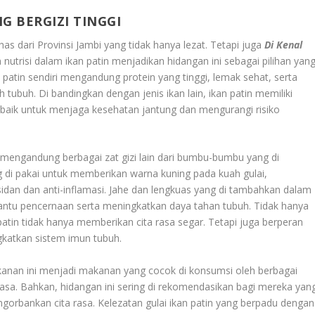
G BERGIZI TINGGI
as dari Provinsi Jambi yang tidak hanya lezat. Tetapi juga
Di Kenal
 nutrisi dalam ikan patin menjadikan hidangan ini sebagai pilihan yan
patin sendiri mengandung protein yang tinggi, lemak sehat, serta
 tubuh. Di bandingkan dengan jenis ikan lain, ikan patin memiliki
a baik untuk menjaga kesehatan jantung dan mengurangi risiko
a mengandung berbagai zat gizi lain dari bumbu-bumbu yang di
di pakai untuk memberikan warna kuning pada kuah gulai,
idan dan anti-inflamasi. Jahe dan lengkuas yang di tambahkan dalam
ntu pencernaan serta meningkatkan daya tahan tubuh. Tidak hanya
patin tidak hanya memberikan cita rasa segar. Tetapi juga berperan
gkatkan sistem imun tubuh.
kanan ini menjadi makanan yang cocok di konsumsi oleh berbagai
asa. Bahkan, hidangan ini sering di rekomendasikan bagi mereka yan
orbankan cita rasa. Kelezatan gulai ikan patin yang berpadu dengan