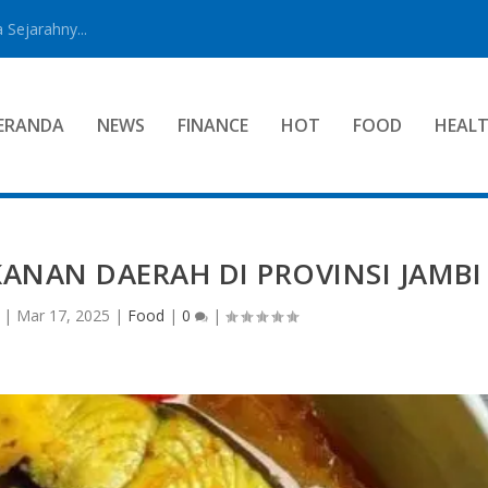
 Sejarahny...
ERANDA
NEWS
FINANCE
HOT
FOOD
HEAL
KANAN DAERAH DI PROVINSI JAMBI
|
Mar 17, 2025
|
Food
|
0
|