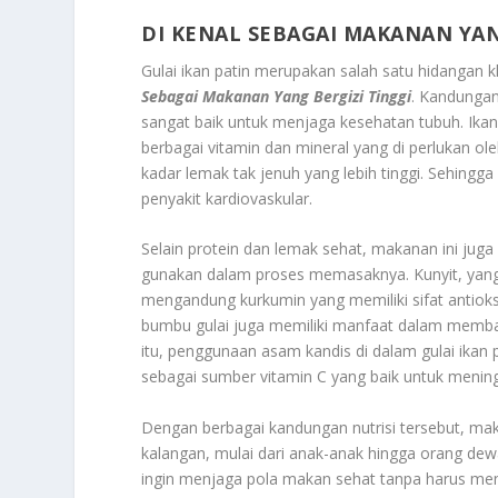
DI KENAL SEBAGAI MAKANAN YAN
Gulai ikan patin merupakan salah satu hidangan kh
Sebagai Makanan Yang Bergizi Tinggi
. Kandungan
sangat baik untuk menjaga kesehatan tubuh. Ikan 
berbagai vitamin dan mineral yang di perlukan oleh
kadar lemak tak jenuh yang lebih tinggi. Sehingg
penyakit kardiovaskular.
Selain protein dan lemak sehat, makanan ini jug
gunakan dalam proses memasaknya. Kunyit, yang 
mengandung kurkumin yang memiliki sifat antioks
bumbu gulai juga memiliki manfaat dalam memba
itu, penggunaan asam kandis di dalam gulai ikan 
sebagai sumber vitamin C yang baik untuk menin
Dengan berbagai kandungan nutrisi tersebut, ma
kalangan, mulai dari anak-anak hingga orang dew
ingin menjaga pola makan sehat tanpa harus meng