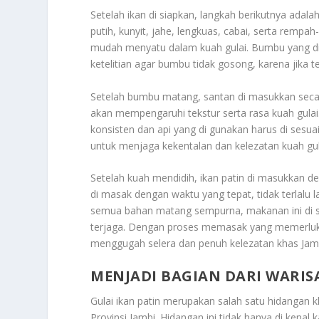
Setelah ikan di siapkan, langkah berikutnya ada
putih, kunyit, jahe, lengkuas, cabai, serta rempa
mudah menyatu dalam kuah gulai. Bumbu yang di
ketelitian agar bumbu tidak gosong, karena jika te
Setelah bumbu matang, santan di masukkan secara
akan mempengaruhi tekstur serta rasa kuah gulai
konsisten dan api yang di gunakan harus di sesuaik
untuk menjaga kekentalan dan kelezatan kuah gula
Setelah kuah mendidih, ikan patin di masukkan d
di masak dengan waktu yang tepat, tidak terlalu 
semua bahan matang sempurna, makanan ini di s
terjaga. Dengan proses memasak yang memerlukan 
menggugah selera dan penuh kelezatan khas Jam
MENJADI BAGIAN DARI WARIS
Gulai ikan patin merupakan salah satu hidangan 
Provinsi Jambi. Hidangan ini tidak hanya di kenal 