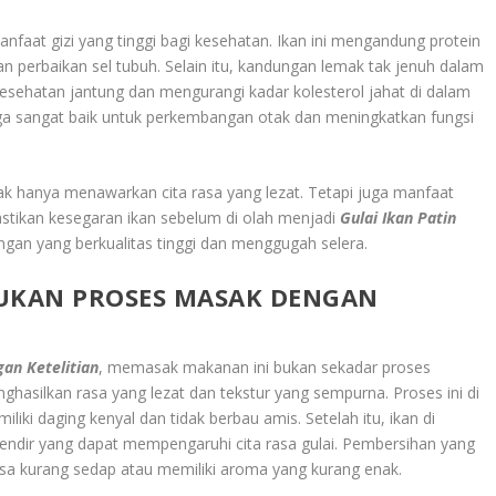
faat gizi yang tinggi bagi kesehatan. Ikan ini mengandung protein
an perbaikan sel tubuh. Selain itu, kandungan lemak tak jenuh dalam
esehatan jantung dan mengurangi kadar kolesterol jahat di dalam
ga sangat baik untuk perkembangan otak dan meningkatkan fungsi
dak hanya menawarkan cita rasa yang lezat. Tetapi juga manfaat
astikan kesegaran ikan sebelum di olah menjadi
Gulai Ikan Patin
gan yang berkualitas tinggi dan menggugah selera.
LUKAN PROSES MASAK DENGAN
an Ketelitian
, memasak makanan ini bukan sekadar proses
ghasilkan rasa yang lezat dan tekstur yang sempurna. Proses ini di
liki daging kenyal dan tidak berbau amis. Setelah itu, ikan di
lendir yang dapat mempengaruhi cita rasa gulai. Pembersihan yang
sa kurang sedap atau memiliki aroma yang kurang enak.