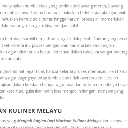
lah menyiapkan bumbu khas yang terdiri dari bawang merah, bawang
h-rempah lainnya. Semua bumbu di haluskan terlebih dahulu agar lebih
 haluskan kemudian di tumis hingga harum, proses ini memerlukan
rlalu matang, rasa gulai bisa menjadi pahit.
 bertahap sambil terus di aduk agar tidak pecah. Santan yang peca
. Oleh karena itu, proses pengadukan harus di lakukan dengan
an agar tidak terlalu besar. Ketelitian dalam tahap ini sangat penting
i ikan patin.
engan hati-hati agar tidak hancur selama proses memasak. Ikan harus
lama agar dagingnya tetap lembut dan tidak overcooked. Setelah
ajikan dalam keadaan hangat agar rasa dan aroma rempahnya tetap
ketelitian, gulai ikan patin bisa menjadi hidangan istimewa yang
bi.
AN KULINER MELAYU
khas yang
Menjadi Bagian Dari Warisan Kuliner Melayu
, khususnya di
karena cita rasanya yang kaya rempah, tetapi juga karena nilai