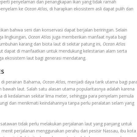
seperti penyelaman dan penangkapan ikan yang tidak ramah
 penyelam ke
Ocean Atlas
, di harapkan ekosistem asli dapat pulih dan
kan bahwa seni dan konservasi dapat berjalan beriringan. Selain
a lingkungan,
Ocean Atlas
juga memberikan manfaat nyata bagi
mbuhan karang dan biota laut di sekitar patung ini,
Ocean Atlas
t dapat di manfaatkan untuk mendukung kelestarian alam serta
a ekosistem laut bagi generasi mendatang.
ES
k di perairan Bahama,
Ocean Atlas
, menjadi daya tarik utama bagi par
bawah laut. Salah satu alasan utama popularitasnya adalah karena
ada di kedalaman sekitar lima meter, sehingga para penyelam pemula
gi dan menikmati keindahannya tanpa perlu peralatan selam yang
satawan tidak perlu melakukan perjalanan laut yang panjang untuk
 menit perjalanan menggunakan perahu dari pesisir Nassau, ibu kota