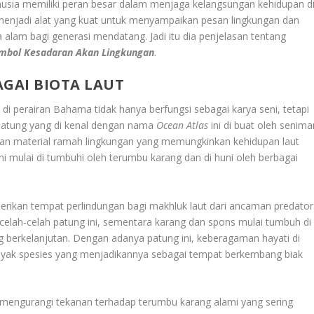
nusia memiliki peran besar dalam menjaga kelangsungan kehidupan d
menjadi alat yang kuat untuk menyampaikan pesan lingkungan dan
am bagi generasi mendatang. Jadi itu dia penjelasan tentang
imbol Kesadaran Akan Lingkungan
.
AGAI BIOTA LAUT
 di perairan Bahama tidak hanya berfungsi sebagai karya seni, tetapi
Patung yang di kenal dengan nama
Ocean Atlas
ini di buat oleh senima
kan material ramah lingkungan yang memungkinkan kehidupan laut
ni mulai di tumbuhi oleh terumbu karang dan di huni oleh berbagai
ikan tempat perlindungan bagi makhluk laut dari ancaman predator
di celah-celah patung ini, sementara karang dan spons mulai tumbuh di
berkelanjutan. Dengan adanya patung ini, keberagaman hayati di
yak spesies yang menjadikannya sebagai tempat berkembang biak
u mengurangi tekanan terhadap terumbu karang alami yang sering