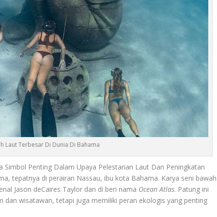
h Laut Terbesar Di Dunia Di Bahama
 Simbol Penting Dalam Upaya Pelestarian Laut Dan Peningkatan
ma, tepatnya di perairan Nassau, ibu kota Bahama. Karya seni bawah
kenal Jason deCaires Taylor dan di beri nama
Ocean Atlas
. Patung ini
m dan wisatawan, tetapi juga memiliki peran ekologis yang penting