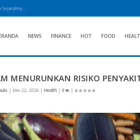
 Sejarahny...
ERANDA
NEWS
FINANCE
HOT
FOOD
HEAL
M MENURUNKAN RISIKO PENYAKI
ulis
|
Mei 22, 2026
|
Health
|
0
|