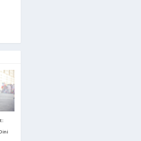
t:
Dini