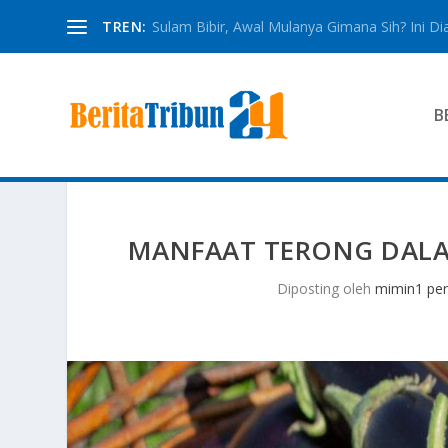
TREN:
Sulam Bibir, Awal Mulanya Gimana Sih? Ini Dia
B
MANFAAT TERONG DALA
Diposting oleh
mimin1 pen