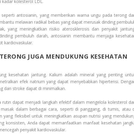
 kadar kolesterol LDL.
a seperti antosianin, yang memberikan warna ungu pada terong da
 membantu melawan radikal bebas yang dapat merusak dinding pembulu
k, yang meningkatkan risiko aterosklerosis dan penyakit jantung
dinding pembuluh darah, antosianin membantu menjaga kesehata
t kardiovaskular.
TERONG JUGA MENDUKUNG KESEHATAN
g kesehatan jantung. Kalium adalah mineral yang penting untu
tralkan efek natrium yang dapat menyebabkan hipertensi. Denga
ng dan stroke dapat di minimalkan.
 rutin dapat menjadi langkah efektif dalam mengelola kolesterol da
 masak dalam berbagai cara, seperti di panggang, di tumis, atau d
n yang fleksibel untuk meningkatkan asupan nutrisi yang mendukun
ang konsisten, Anda dapat memanfaatkan manfaat kesehatan jangk
mencegah penyakit kardiovaskular.