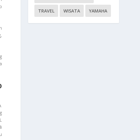
p
TRAVEL
WISATA
YAMAHA
n
,
g
a
O
.
g
L
i
u