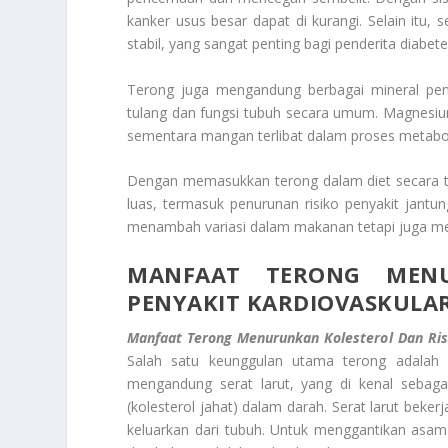
kanker usus besar dapat di kurangi. Selain itu
stabil, yang sangat penting bagi penderita diab
Terong juga mengandung berbagai mineral pe
tulang dan fungsi tubuh secara umum. Magnesiu
sementara mangan terlibat dalam proses metabol
Dengan memasukkan terong dalam diet secara t
luas, termasuk penurunan risiko penyakit jant
menambah variasi dalam makanan tetapi juga me
MANFAAT TERONG MENU
PENYAKIT KARDIOVASKULA
Manfaat Terong Menurunkan Kolesterol Dan Risi
Salah satu keunggulan utama terong adalah
mengandung serat larut, yang di kenal sebag
(kolesterol jahat) dalam darah. Serat larut be
keluarkan dari tubuh. Untuk menggantikan asa