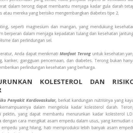
, serat dalam terong dapat membantu menjaga kadar gula darah teta
etes atau mereka yang berisiko mengembangkan diabetes tipe 2.
nting, seperti magnesium dan mangan, yang mendukung kesehata
m berperan dalam menjaga kepadatan tulang dan kesehatan jantung
isme dan perlindungan sel.
eratur, Anda dapat menikmati
Manfaat Terong
untuk kesehatan yan
ung, kanker, gangguan pencernaan, dan diabetes. Terong bukan hany
mberikan perlindungan kesehatan yang berharga.
RUNKAN KOLESTEROL DAN RISIK
R
ko Penyakit Kardiovaskular,
berkat kandungan nutrisinya yang kaya
 kemampuannya dalam mengelola kadar kolesterol darah. Teron
ai pektin, yang dapat membantu menurunkan kadar kolesterol LD
kerja dengan cara mengikat asam empedu dalam usus, yang kemudian d
m empedu yang hilang, hati memproduksi lebih banyak asam emped