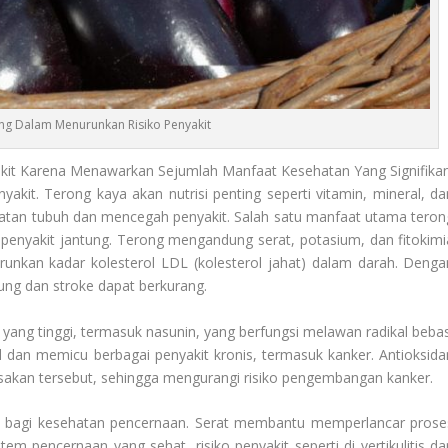
ng Dalam Menurunkan Risiko Penyakit
it Karena Menawarkan Sejumlah Manfaat Kesehatan Yang Signifikan
kit. Terong kaya akan nutrisi penting seperti vitamin, mineral, da
atan tubuh dan mencegah penyakit. Salah satu manfaat utama teron
enyakit jantung. Terong mengandung serat, potasium, dan fitokimi
unkan kadar kolesterol LDL (kolesterol jahat) dalam darah. Denga
tung dan stroke dapat berkurang.
n yang tinggi, termasuk nasunin, yang berfungsi melawan radikal bebas
 dan memicu berbagai penyakit kronis, termasuk kanker. Antioksida
sakan tersebut, sehingga mengurangi risiko pengembangan kanker.
t bagi kesehatan pencernaan. Serat membantu memperlancar prose
 pencernaan yang sehat, risiko penyakit seperti di vertikulitis da