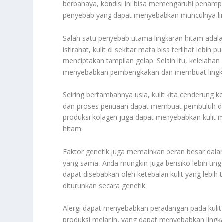
berbahaya, kondisi ini bisa memengaruhi penampi
penyebab yang dapat menyebabkan munculnya lin
Salah satu penyebab utama lingkaran hitam adala
istirahat, kulit di sekitar mata bisa terlihat lebi
menciptakan tampilan gelap. Selain itu, kelela
menyebabkan pembengkakan dan membuat lingkar
Seiring bertambahnya usia, kulit kita cenderung ke
dan proses penuaan dapat membuat pembuluh darah
produksi kolagen juga dapat menyebabkan kulit 
hitam.
Faktor genetik juga memainkan peran besar dalam
yang sama, Anda mungkin juga berisiko lebih tin
dapat disebabkan oleh ketebalan kulit yang lebih t
diturunkan secara genetik.
Alergi dapat menyebabkan peradangan pada kuli
produksi melanin, yang dapat menyebabkan lingkara