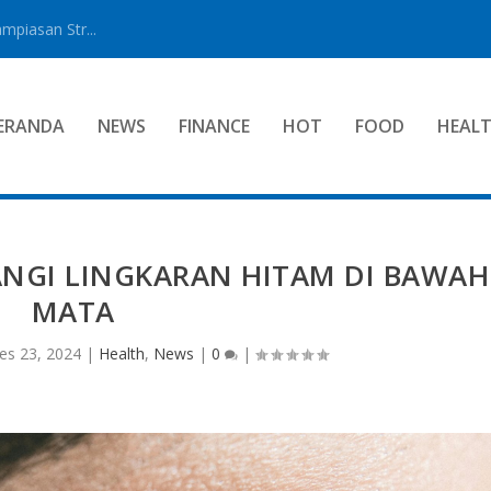
mpiasan Str...
ERANDA
NEWS
FINANCE
HOT
FOOD
HEAL
ANGI LINGKARAN HITAM DI BAWAH
MATA
es 23, 2024
|
Health
,
News
|
0
|