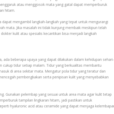
n menggaruk atau menggosok mata yang gatal dapat memperburuk
an hitam.
 dapat mengambil langkah-langkah yang tepat untuk mengurangi
ah mata. Jika masalah ini tidak kunjung membaik meskipun telah
kter kulit atau spesialis kecantikan bisa menjadi langkah
a, ada beberapa upaya yang dapat dilakukan dalam kehidupan sehari
n cukup tidur setiap malam. Tidur yang berkualitas membantu
asuk di area sekitar mata. Mengatur pola tidur yang teratur dan
t mencegah pembengkakan serta penipisan kulit yang menyebabkan
ing. Gunakan pelembap yang sesuai untuk area mata agar kulit tetap
emperburuk tampilan lingkaran hitam, jadi pastikan untuk
erti hyaluronic acid atau ceramide yang dapat menjaga kelembapa