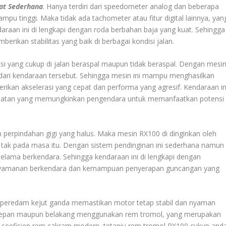
at Sederhana
. Hanya terdiri dari speedometer analog dan beberapa
lampu tinggi. Maka tidak ada tachometer atau fitur digital lainnya, yan
raan ini di lengkapi dengan roda berbahan baja yang kuat. Sehingga
rikan stabilitas yang baik di berbagai kondisi jalan.
si yang cukup di jalan beraspal maupun tidak beraspal. Dengan mesi
 dari kendaraan tersebut. Sehingga mesin ini mampu menghasilkan
ikan akselerasi yang cepat dan performa yang agresif. Kendaraan in
cepatan yang memungkinkan pengendara untuk memanfaatkan potensi
 perpindahan gigi yang halus. Maka mesin RX100 di dinginkan oleh
tak pada masa itu. Dengan sistem pendinginan ini sederhana namun
selama berkendara. Sehingga kendaraan ini di lengkapi dengan
enyamanan berkendara dan kemampuan penyerapan guncangan yang
n peredam kejut ganda memastikan motor tetap stabil dan nyaman
a depan maupun belakang menggunakan rem tromol, yang merupakan
 seefisien rem cakram modern, tetapiu rem tromol RX100 cukup anda