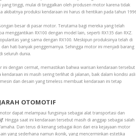
yang tinggi, mulai di tinggalkan oleh produsen motor karena tidak
 akibatnya produksi kendaraan ini harus di hentikan pada tahun 1996
songan besar di pasar motor. Terutama bagi mereka yang telah
a menggantikan RX100 dengan model lain, seperti RX135 dan RXZ.
opularitas yang sama dengan RX100. Meskipun produksinya telah di
an dan hati banyak penggemarnya. Sehingga motor ini menjadi barang
i seluruh dunia.
 ini dengan cermat, memastikan bahwa warisan kendaraan tersebut
kendaraan ini masih sering terlihat di jalanan, baik dalam kondisi asli
 mesin dan desain yang timeless membuat kendaraan ini tetap
EJARAH OTOMOTIF
otor dapat melampaui fungsinya sebagai alat transportasi dan
if
. Hingga saat ini kendaraan tersebut masih di anggap sebagai salah
 Yamaha. Dan terus di kenang sebagai ikon dari era kejayaan motor
esain yang sederhana namun ikonik, yang mencerminkan estetika