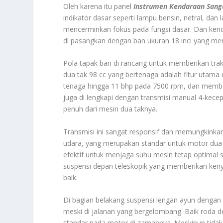
Oleh karena itu panel
Instrumen Kendaraan Sang
indikator dasar seperti lampu bensin, netral, dan 
mencerminkan fokus pada fungsi dasar. Dan kenda
di pasangkan dengan ban ukuran 18 inci yang membe
Pola tapak ban di rancang untuk memberikan trak
dua tak 98 cc yang bertenaga adalah fitur utama
tenaga hingga 11 bhp pada 7500 rpm, dan member
juga di lengkapi dengan transmisi manual 4-ke
penuh dari mesin dua taknya.
Transmisi ini sangat responsif dan memungkinkan
udara, yang merupakan standar untuk motor dua 
efektif untuk menjaga suhu mesin tetap optimal 
suspensi depan teleskopik yang memberikan k
baik.
Di bagian belakang suspensi lengan ayun denga
meski di jalanan yang bergelombang. Baik rod
standar pada motor di zamannya. Meskipun tidak