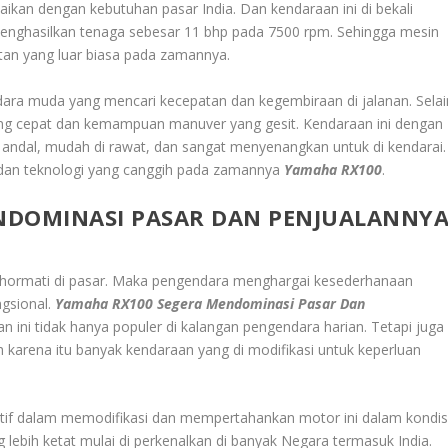
ikan dengan kebutuhan pasar India. Dan kendaraan ini di bekali
enghasilkan tenaga sebesar 11 bhp pada 7500 rpm. Sehingga mesin
an yang luar biasa pada zamannya.
ara muda yang mencari kecepatan dan kegembiraan di jalanan. Selai
 yang cepat dan kemampuan manuver yang gesit. Kendaraan ini dengan
andal, mudah di rawat, dan sangat menyenangkan untuk di kendarai.
i dan teknologi yang canggih pada zamannya
Yamaha RX100
.
NDOMINASI PASAR DAN PENJUALANNY
di hormati di pasar. Maka pengendara menghargai kesederhanaan
ngsional.
Yamaha RX100 Segera Mendominasi Pasar Dan
n ini tidak hanya populer di kalangan pengendara harian. Tetapi juga
h karena itu banyak kendaraan yang di modifikasi untuk keperluan
ktif dalam memodifikasi dan mempertahankan motor ini dalam kondis
 lebih ketat mulai di perkenalkan di banyak Negara termasuk India.