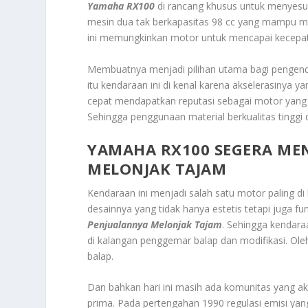
Yamaha RX100
di rancang khusus untuk menyesua
mesin dua tak berkapasitas 98 cc yang mampu m
ini memungkinkan motor untuk mencapai kecepat
Membuatnya menjadi pilihan utama bagi pengend
itu kendaraan ini di kenal karena akselerasinya
cepat mendapatkan reputasi sebagai motor yang 
Sehingga penggunaan material berkualitas tingg
YAMAHA RX100 SEGERA ME
MELONJAK TAJAM
Kendaraan ini menjadi salah satu motor paling 
desainnya yang tidak hanya estetis tetapi juga fu
Penjualannya Melonjak Tajam
. Sehingga kendaraa
di kalangan penggemar balap dan modifikasi. Ole
balap.
Dan bahkan hari ini masih ada komunitas yang a
prima. Pada pertengahan 1990 regulasi emisi yang