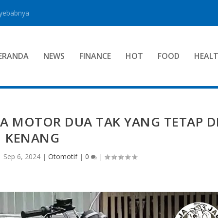
nyebabnya
ERANDA
NEWS
FINANCE
HOT
FOOD
HEAL
A MOTOR DUA TAK YANG TETAP D
KENANG
|
Sep 6, 2024
|
Otomotif
|
0
|