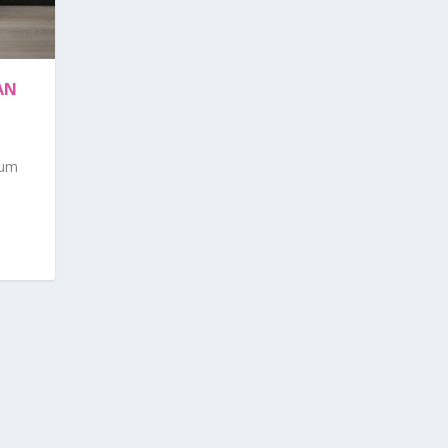
AN
mum