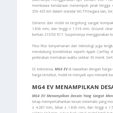
membawa kendaraan menempuh jarak hingga 425
350-435 km dalam standar WLTP/negara lain, ter
Dimensi dari mobil ini tergolong sangat kompa
1.836 mm, dan tinggi ± 1.516 mm. Ground cleara
berban 215/50 R17. Suspensinya menggunakan kom
Fitur-fitur kenyamanan dan teknologi juga lengk
mendukung konektivitas seperti Apple CarPlay 
perkirakan memakan waktu sekitar 35 menit. Sert
Di Indonesia,
MG4 EV
di tawarkan dengan harga O
harga tersebut, mobil ini menjadi opsi menarik bag
MG4 EV MENAMPILKAN DES
MG4 EV Menampilkan Desain Yang Sangat Men
tetap mempertahankan kesan minimalis yang mod
± 4.287 mm, lebar ± 1.836 mm, dan tinggi ± 1