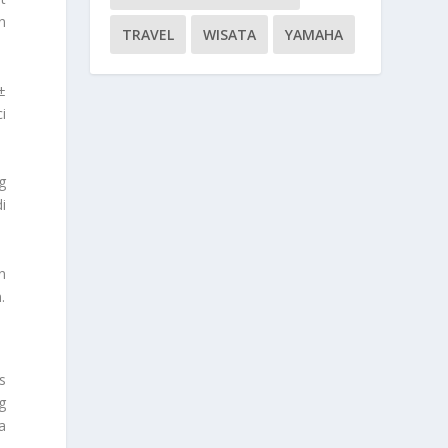
n
TRAVEL
WISATA
YAMAHA
±
i
g
i
n
.
s
g
a