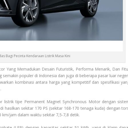
das Bagi Pecinta Kendaraan Listrik Masa Kini
tor Yang Memadukan Desain Futuristik, Performa Menarik, Dan Fitu
 semakin populer di Indonesia dan juga di beberapa pasar luar negeri
awarkan kombinasi antara harga yang kompetitif dan spesifikasi yan
.
listrik tipe Permanent Magnet Synchronous Motor dengan siste
i hasilkan sekitar 170 PS (sekitar 168-170 tenaga kuda) dengan tors
 km/jam dalam waktu sekitar 7,5-7,8 detik.
phate (LFP) dengan kapasitas sekitar 51 kWh, yang di klaim dapa