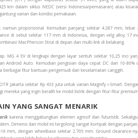
 km dalam siklus NEDC (versi Indonesia/pemasaran) atau kisara
gantung varian dan kondisi pemakaian.
k namun proporsional. Kemudian panjang sekitar 4.287 mm, lebar 
nce di sebut sekitar 117 mm di Indonesia, dengan velg alloy 17 inc
binasi MacPherson Strut di depan dan multi-link di belakang.
ap. MG 4 EV di lengkapi dengan layar sentuh sekitar 10,25 inci yan
dan Android Auto. Kemudian pengisian daya cepat DC dari 10-80% d
a berbagai fitur bantuan pengemudi dan keselamatan canggih.
TR Jakarta sekitar Rp 433 juta untuk varian Magnify i-Smart. Denga
i mereka yang ingin beralih ke mobil listrik dengan fitur-fitur premium
AIN YANG SANGAT MENARIK
arik
karena menggabungkan elemen agresif dan futuristik. Sekaligu
ern. Dimensi dari mobil ini tergolong sangat kompak dengan panjan
.516 mm, dengan wheelbase sekitar 2.705 mm. Ground clearance-ny