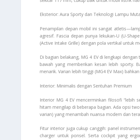
sekitar 117 mm, cukup baik untuk mobil listrik ha
Eksterior: Aura Sporty dan Teknologi Lampu Muta
Penampilan depan mobil ini sangat atletis—l
agresif. Fascia depan punya lekukan-U (U-Shape
(Active Intake Grille) dengan pola vertikal untuk
Di bagian belakang, MG 4 EV di lengkapi dengan 
bawah yang memberikan kesan lebih sporty. Bag
menarik. Varian lebih tinggi (MG4 EV Max) bahkan
Interior: Minimalis dengan Sentuhan Premium
Interior MG 4 EV mencerminkan filosofi “lebih s
hitam mengilap di beberapa bagian. Ada opsi two
varian) yang menambah nuansa modern dan teras
Fitur interior juga cukup canggih: panel instrumen
charger untuk ponsel. Serta cockpit yang ergo