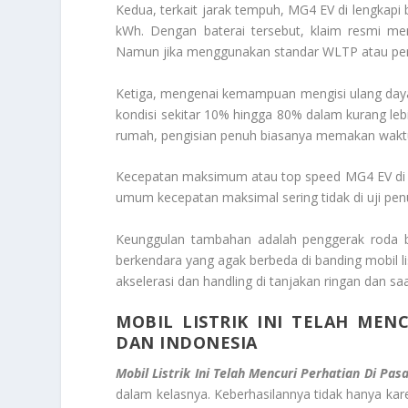
Kedua, terkait jarak tempuh, MG4 EV di lengkapi 
kWh. Dengan baterai tersebut, klaim resmi m
Namun jika menggunakan standar WLTP atau pemak
Ketiga, mengenai kemampuan mengisi ulang daya
kondisi sekitar 10% hingga 80% dalam kurang lebi
rumah, pengisian penuh biasanya memakan waktu
Kecepatan maksimum atau top speed MG4 EV di s
umum kecepatan maksimal sering tidak di uji penu
Keunggulan tambahan adalah penggerak roda 
berkendara yang agak berbeda di banding mobil l
akselerasi dan handling di tanjakan ringan dan saa
MOBIL LISTRIK INI TELAH MEN
DAN INDONESIA
Mobil Listrik Ini Telah Mencuri Perhatian Di Pa
dalam kelasnya. Keberhasilannya tidak hanya kare