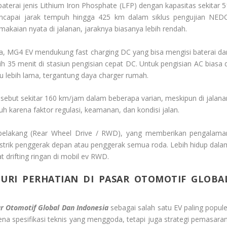
baterai jenis Lithium Iron Phosphate (LFP) dengan kapasitas sekitar 5
encapai jarak tempuh hingga 425 km dalam siklus pengujian NEDC
aian nyata di jalanan, jaraknya biasanya lebih rendah.
, MG4 EV mendukung fast charging DC yang bisa mengisi baterai dar
h 35 menit di stasiun pengisian cepat DC. Untuk pengisian AC biasa d
 lebih lama, tergantung daya charger rumah.
ebut sekitar 160 km/jam dalam beberapa varian, meskipun di jalana
h karena faktor regulasi, keamanan, dan kondisi jalan.
belakang (Rear Wheel Drive / RWD), yang memberikan pengalama
istrik penggerak depan atau penggerak semua roda. Lebih hidup dala
t drifting ringan di mobil ev RWD.
CURI PERHATIAN DI PASAR OTOMOTIF GLOBA
sar Otomotif Global Dan Indonesia
sebagai salah satu EV paling popule
na spesifikasi teknis yang menggoda, tetapi juga strategi pemasaran