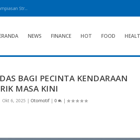
mpiasan Str...
ERANDA
NEWS
FINANCE
HOT
FOOD
HEAL
RDAS BAGI PECINTA KENDARAAN
TRIK MASA KINI
|
Okt 6, 2025
|
Otomotif
|
0
|