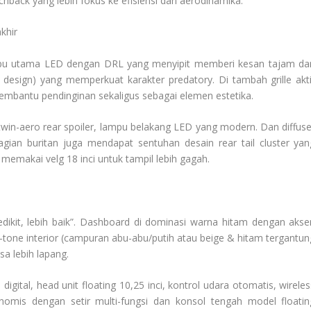
tchback yang lebih fokus ke efisiensi dan aerodinamika.
khir
ampu utama LED dengan DRL yang menyipit memberi kesan tajam da
 design) yang memperkuat karakter predatory. Di tambah grille akti
 membantu pendinginan sekaligus sebagai elemen estetika.
twin-aero rear spoiler, lampu belakang LED yang modern. Dan diffuse
ian buritan juga mendapat sentuhan desain rear tail cluster yan
 memakai velg 18 inci untuk tampil lebih gagah.
edikit, lebih baik”. Dashboard di dominasi warna hitam dengan akse
-tone interior (campuran abu-abu/putih atau beige & hitam tergantun
a lebih lapang.
 digital, head unit floating 10,25 inci, kontrol udara otomatis, wirele
nomis dengan setir multi-fungsi dan konsol tengah model floatin