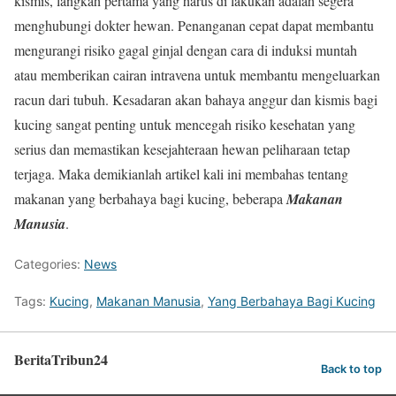
kismis, langkah pertama yang harus di lakukan adalah segera
menghubungi dokter hewan. Penanganan cepat dapat membantu
mengurangi risiko gagal ginjal dengan cara di induksi muntah
atau memberikan cairan intravena untuk membantu mengeluarkan
racun dari tubuh. Kesadaran akan bahaya anggur dan kismis bagi
kucing sangat penting untuk mencegah risiko kesehatan yang
serius dan memastikan kesejahteraan hewan peliharaan tetap
terjaga. Maka demikianlah artikel kali ini membahas tentang
makanan yang berbahaya bagi kucing, beberapa
Makanan
Manusia
.
Categories:
News
Tags:
Kucing
,
Makanan Manusia
,
Yang Berbahaya Bagi Kucing
BeritaTribun24
Back to top