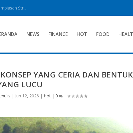
mpiasan Str...
ERANDA
NEWS
FINANCE
HOT
FOOD
HEAL
 KONSEP YANG CERIA DAN BENTUK
YANG LUCU
enulis
|
Jun 12, 2026
|
Hot
|
0
|