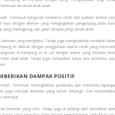
 keseruan ala dunia anak-anak.
g unik. Termasuk bangunan berwarna cerah dan paduan bentuk yan
 hiasi dengan elemen yang mengingatkan pengunjung pada duni
tap yang melengkung, dan jalan setapak yang ramah anak.
 bermain yang menghibur. Tetapi juga menghadirkan keunikan dala
r Kampung ini dikenal dengan penggunaan warna cerah yang mencolok
p bangunan di kampung ini di cat dengan warna yang berbeda beda
ain anak-anak. Tetapi juga merupakan karya seni arsitektur yan
kan.
MBERIKAN DAMPAK POSITIF
sitif
.
Termasuk meningkatkan pariwisata dan membuka lapanga
 ini juga menjadi destinasi yang ramah keluarga. Dan menyediaka
uk setempat.
 bermain yang seru. Tetapi juga di kelilingi oleh keindahan ala
n bunga yang berwarna warni hingga pemandangan perbukitan yan