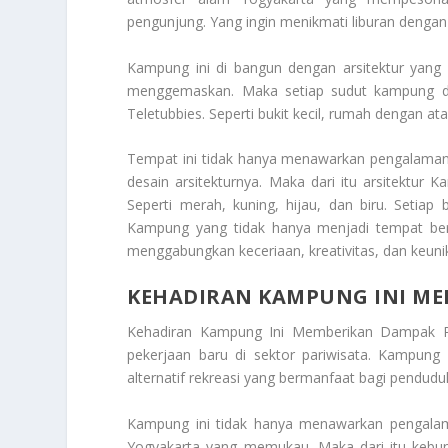
pengunjung. Yang ingin menikmati liburan dengan
Kampung ini di bangun dengan arsitektur yan
menggemaskan. Maka setiap sudut kampung di
Teletubbies. Seperti bukit kecil, rumah dengan a
Tempat ini tidak hanya menawarkan pengalaman
desain arsitekturnya. Maka dari itu arsitektu
Seperti merah, kuning, hijau, dan biru. Setia
Kampung yang tidak hanya menjadi tempat berm
menggabungkan keceriaan, kreativitas, dan keuni
KEHADIRAN KAMPUNG INI ME
Kehadiran Kampung Ini Memberikan Dampak Po
pekerjaan baru di sektor pariwisata. Kampung
alternatif rekreasi yang bermanfaat bagi pendud
Kampung ini tidak hanya menawarkan pengalaman
Yogyakarta yang memukau. Maka dari itu kebu