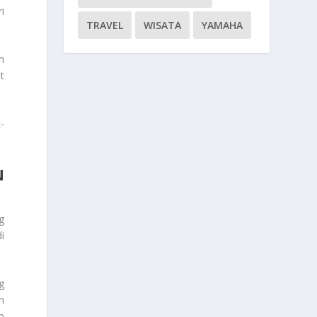
i
TRAVEL
WISATA
YAMAHA
m
t
-
N
g
i
g
n
p