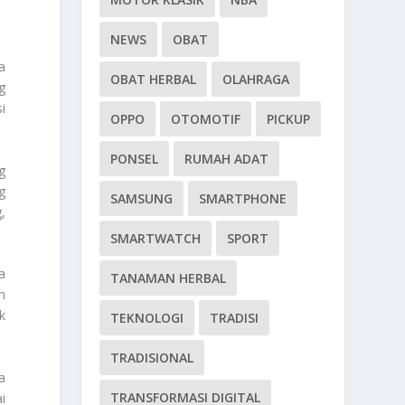
NEWS
OBAT
a
OBAT HERBAL
OLAHRAGA
g
i
OPPO
OTOMOTIF
PICKUP
PONSEL
RUMAH ADAT
g
g
SAMSUNG
SMARTPHONE
,
SMARTWATCH
SPORT
a
TANAMAN HERBAL
h
k
TEKNOLOGI
TRADISI
TRADISIONAL
a
TRANSFORMASI DIGITAL
i