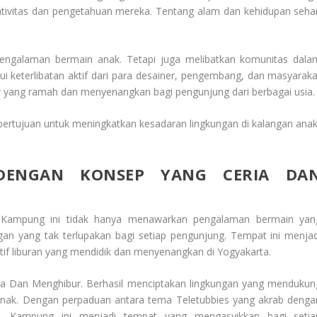
ativitas dan pengetahuan mereka. Tentang alam dan kehidupan sehar
ngalaman bermain anak. Tetapi juga melibatkan komunitas dala
 keterlibatan aktif dari para desainer, pengembang, dan masyaraka
er yang ramah dan menyenangkan bagi pengunjung dari berbagai usia.
 bertujuan untuk meningkatkan kesadaran lingkungan di kalangan anak
 DENGAN KONSEP YANG CERIA DA
 Kampung ini tidak hanya menawarkan pengalaman bermain yan
n yang tak terlupakan bagi setiap pengunjung. Tempat ini menjad
natif liburan yang mendidik dan menyenangkan di Yogyakarta.
a Dan Menghibur. Berhasil menciptakan lingkungan yang mendukun
anak. Dengan perpaduan antara tema Teletubbies yang akrab denga
 Kampung ini menjadi tempat yang mengasyikkan bagi setia