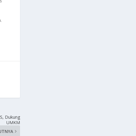
.
IS, Dukung
UMKM
UTNYA