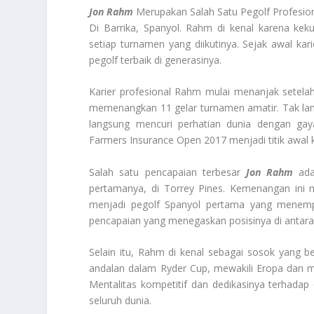
Jon Rahm
Merupakan Salah Satu Pegolf Profesiona
Di Barrika, Spanyol. Rahm di kenal karena kek
setiap turnamen yang diikutinya. Sejak awal kar
pegolf terbaik di generasinya.
Karier profesional Rahm mulai menanjak setelah 
memenangkan 11 gelar turnamen amatir. Tak lam
langsung mencuri perhatian dunia dengan gay
Farmers Insurance Open 2017 menjadi titik awal k
Salah satu pencapaian terbesar
Jon Rahm
ada
pertamanya, di Torrey Pines. Kemenangan ini 
menjadi pegolf Spanyol pertama yang menempat
pencapaian yang menegaskan posisinya di antara l
Selain itu, Rahm di kenal sebagai sosok yang b
andalan dalam Ryder Cup, mewakili Eropa dan 
Mentalitas kompetitif dan dedikasinya terhada
seluruh dunia.