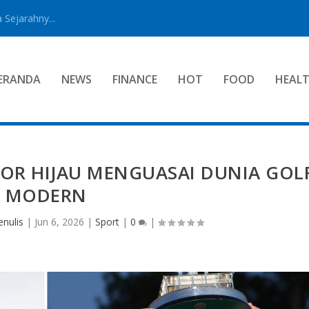
 Sejarahny...
ERANDA
NEWS
FINANCE
HOT
FOOD
HEAL
OR HIJAU MENGUASAI DUNIA GOL
MODERN
nulis
|
Jun 6, 2026
|
Sport
|
0
|