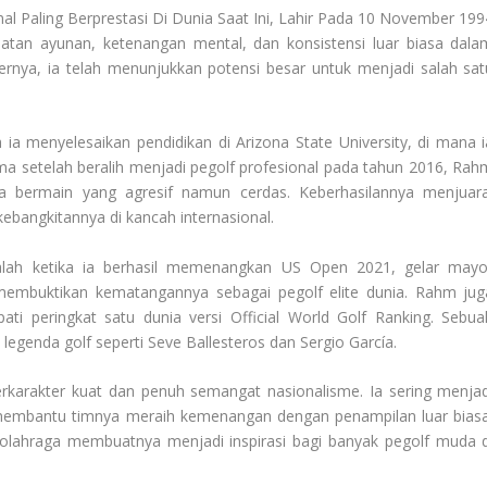
l Paling Berprestasi Di Dunia Saat Ini, Lahir Pada 10 November 199
uatan ayunan, ketenangan mental, dan konsistensi luar biasa dala
iernya, ia telah menunjukkan potensi besar untuk menjadi salah sat
ia menyelesaikan pendidikan di Arizona State University, di mana i
a setelah beralih menjadi pegolf profesional pada tahun 2016, Rah
a bermain yang agresif namun cerdas. Keberhasilannya menjuara
ebangkitannya di kancah internasional.
lah ketika ia berhasil memenangkan US Open 2021, gelar mayo
membuktikan kematangannya sebagai pegolf elite dunia. Rahm jug
i peringkat satu dunia versi Official World Golf Ranking. Sebua
egenda golf seperti Seve Ballesteros dan Sergio García.
erkarakter kuat dan penuh semangat nasionalisme. Ia sering menjad
membantu timnya meraih kemenangan dengan penampilan luar biasa
p olahraga membuatnya menjadi inspirasi bagi banyak pegolf muda d