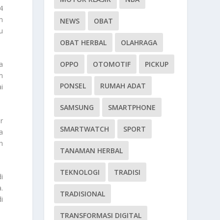
4
m
NEWS
OBAT
u
OBAT HERBAL
OLAHRAGA
OPPO
OTOMOTIF
PICKUP
a
m
PONSEL
RUMAH ADAT
i
SAMSUNG
SMARTPHONE
r
SMARTWATCH
SPORT
a
h
TANAMAN HERBAL
TEKNOLOGI
TRADISI
i
.
TRADISIONAL
i
TRANSFORMASI DIGITAL