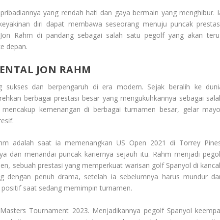
pribadiannya yang rendah hati dan gaya bermain yang menghibur. I
 keyakinan diri dapat membawa seseorang menuju puncak prestasi
on Rahm di pandang sebagai salah satu pegolf yang akan teru
ke depan.
ENTAL JON RAHM
 sukses dan berpengaruh di era modern. Sejak beralih ke duni
rehkan berbagai prestasi besar yang mengukuhkannya sebagai sala
m mencakup kemenangan di berbagai turnamen besar, gelar mayo
esif.
ahm adalah saat ia memenangkan US Open 2021 di Torrey Pines
a dan menandai puncak kariernya sejauh itu. Rahm menjadi pegol
, sebuah prestasi yang memperkuat warisan golf Spanyol di kanca
ang dengan penuh drama, setelah ia sebelumnya harus mundur dar
 positif saat sedang memimpin turnamen.
i Masters Tournament 2023. Menjadikannya pegolf Spanyol keempa