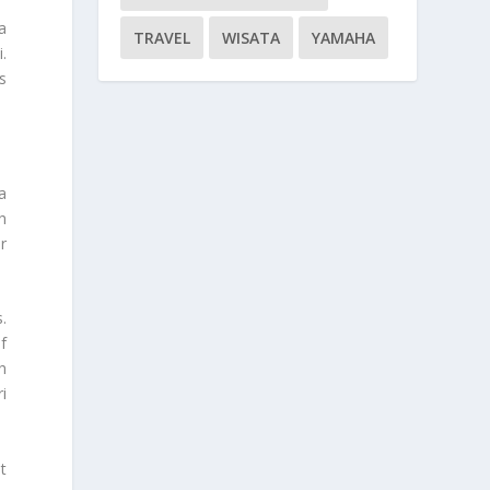
a
TRAVEL
WISATA
YAMAHA
.
s
a
h
r
.
f
h
i
t