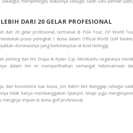
 sekaligus mempertegas statusnya sebagai salah satu pemain palin
EBIH DARI 20 GELAR PROFESIONAL
h dari 20 gelar profesional, termasuk di PGA Tour, DP World Tou
enduduki posisi peringkat 1 dunia dalam Official World Golf Rankin
kkan dominasinya yang berkelanjutan di level tertinggi.
gian penting dari tim Eropa di Ryder Cup. Membantu negaranya merai
sinya dalam tim ini memperlihatkan semangat kebersamaan da
a, dan konsistensi luar biasa, Jon Rahm kini dianggap sebagai sala
tasinya tidak hanya membanggakan Spanyol, tetapi juga menginspiras
 mengejar impian di dunia golf profesional.