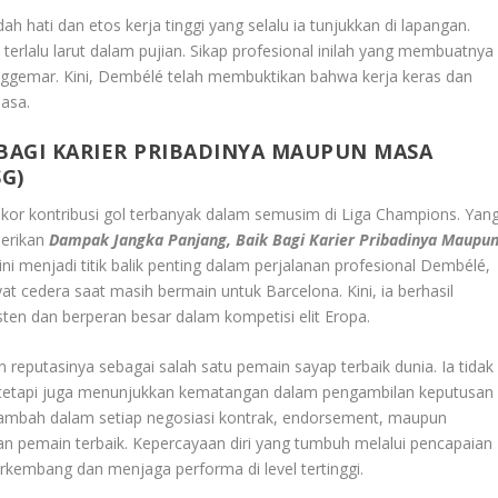
dah hati dan etos kerja tinggi yang selalu ia tunjukkan di lapangan.
erlalu larut dalam pujian. Sikap profesional inilah yang membuatnya
ggemar. Kini, Dembélé telah membuktikan bahwa kerja keras dan
asa.
BAGI KARIER PRIBADINYA MAUPUN MASA
G)
r kontribusi gol terbanyak dalam semusim di Liga Champions. Yan
berikan
Dampak Jangka Panjang, Baik Bagi Karier Pribadinya Maupu
 ini menjadi titik balik penting dalam perjalanan profesional Dembélé,
t cedera saat masih bermain untuk Barcelona. Kini, ia berhasil
en dan berperan besar dalam kompetisi elit Eropa.
 reputasinya sebagai salah satu pemain sayap terbaik dunia. Ia tidak
 tetapi juga menunjukkan kematangan dalam pengambilan keputusan
i tambah dalam setiap negosiasi kontrak, endorsement, maupun
 pemain terbaik. Kepercayaan diri yang tumbuh melalui pencapaian
kembang dan menjaga performa di level tertinggi.