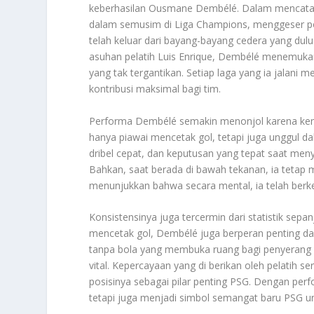
keberhasilan Ousmane Dembélé. Dalam mencatatk
dalam semusim di Liga Champions, menggeser po
telah keluar dari bayang-bayang cedera yang du
asuhan pelatih Luis Enrique, Dembélé menemukan
yang tak tergantikan. Setiap laga yang ia jalani
kontribusi maksimal bagi tim.
Performa Dembélé semakin menonjol karena kemam
hanya piawai mencetak gol, tetapi juga unggul 
dribel cepat, dan keputusan yang tepat saat me
Bahkan, saat berada di bawah tekanan, ia tetap 
menunjukkan bahwa secara mental, ia telah ber
Konsistensinya juga tercermin dari statistik sep
mencetak gol, Dembélé juga berperan penting dal
tanpa bola yang membuka ruang bagi penyerang la
vital. Kepercayaan yang di berikan oleh pelatih 
posisinya sebagai pilar penting PSG. Dengan perf
tetapi juga menjadi simbol semangat baru PSG u