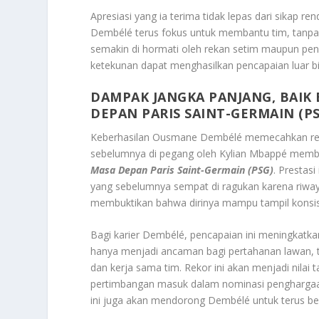
Apresiasi yang ia terima tidak lepas dari sikap ren
Dembélé terus fokus untuk membantu tim, tanpa t
semakin di hormati oleh rekan setim maupun pen
ketekunan dapat menghasilkan pencapaian luar bi
DAMPAK JANGKA PANJANG, BAIK 
DEPAN PARIS SAINT-GERMAIN (PS
Keberhasilan Ousmane Dembélé memecahkan reko
sebelumnya di pegang oleh Kylian Mbappé mem
Masa Depan Paris Saint-Germain (PSG)
. Prestasi
yang sebelumnya sempat di ragukan karena riwaya
membuktikan bahwa dirinya mampu tampil konsist
Bagi karier Dembélé, pencapaian ini meningkatkan
hanya menjadi ancaman bagi pertahanan lawan,
dan kerja sama tim. Rekor ini akan menjadi nila
pertimbangan masuk dalam nominasi penghargaan
ini juga akan mendorong Dembélé untuk terus ber