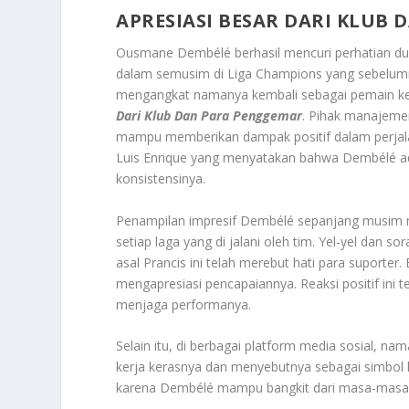
APRESIASI BESAR DARI KLUB
Ousmane Dembélé berhasil mencuri perhatian dun
dalam semusim di Liga Champions yang sebelumnya
mengangkat namanya kembali sebagai pemain ke
Dari Klub Dan Para Penggemar
. Pihak manajeme
mampu memberikan dampak positif dalam perjalana
Luis Enrique yang menyatakan bahwa Dembélé adala
konsistensinya.
Penampilan impresif Dembélé sepanjang musim
setiap laga yang di jalani oleh tim. Yel-yel dan
asal Prancis ini telah merebut hati para suport
mengapresiasi pencapaiannya. Reaksi positif ini
menjaga performanya.
Selain itu, di berbagai platform media sosial, 
kerja kerasnya dan menyebutnya sebagai simbol 
karena Dembélé mampu bangkit dari masa-masa s