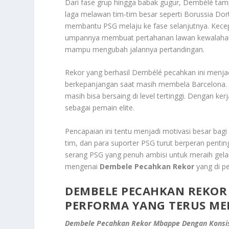
Dari fase grup hingga babak gugur, Dembélé tamp
laga melawan tim-tim besar seperti Borussia Dor
membantu PSG melaju ke fase selanjutnya. Kecepa
umpannya membuat pertahanan lawan kewalahan. 
mampu mengubah jalannya pertandingan.
Rekor yang berhasil Dembélé pecahkan ini menj
berkepanjangan saat masih membela Barcelona. N
masih bisa bersaing di level tertinggi. Dengan k
sebagai pemain elite.
Pencapaian ini tentu menjadi motivasi besar bag
tim, dan para suporter PSG turut berperan penting
serang PSG yang penuh ambisi untuk meraih gelar
mengenai
Dembele Pecahkan Rekor
yang di p
DEMBELE PECAHKAN REKOR
PERFORMA YANG TERUS ME
Dembele Pecahkan Rekor Mbappe Dengan Konsis