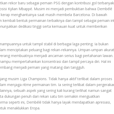
an rekor baru sebagai pemain PSG dengan kontribusi gol terbanya
sisi Kylian Mbappé. Musim ini menjadi pembuktian bahwa Dembélé
lu kerap menghantuinya saat masih membela Barcelona. Di bawah
 kembali bentuk permainan terbaiknya dan tampil sebagai pemain int
 menunjukkan dedikasi tinggi serta kemauan kuat untuk memberikan
puannya untuk tampil stabil di berbagai laga penting. Ia bukan
dalam menciptakan peluang bagi rekan-rekannya. Umpan-umpan akurat
nyerang membuatnya menjadi ancaman serius bagi pertahanan lawan.
mampu mempertahankan konsentrasi dan tampil percaya diri. Hal ini
kembang menjadi pemain yang matang dan tangguh.
anjang musim Liga Champions. Tidak hanya aktif terlibat dalam proses
am menjaga ritme permainan tim. Ia sering terlibat dalam pergeraka
innya, sebuah aspek yang sering kali kurang terlihat namun sangat
serta dukungan penuh dari rekan satu tim semakin menguatkan
orma seperti ini, Dembélé tidak hanya layak mendapatkan apresiasi,
ntuk menaklukkan Eropa.