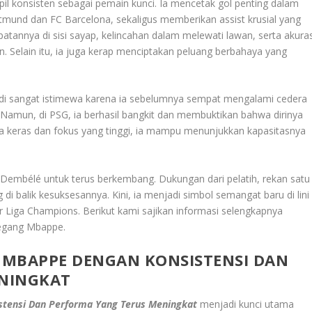
il konsisten sebagai pemain kunci. Ia mencetak gol penting dalam
tmund dan FC Barcelona, sekaligus memberikan assist krusial yang
tannya di sisi sayap, kelincahan dalam melewati lawan, serta akuras
Selain itu, ia juga kerap menciptakan peluang berbahaya yang
adi sangat istimewa karena ia sebelumnya sempat mengalami cedera
amun, di PSG, ia berhasil bangkit dan membuktikan bahwa dirinya
erja keras dan fokus yang tinggi, ia mampu menunjukkan kapasitasnya
i Dembélé untuk terus berkembang. Dukungan dari pelatih, rekan satu
 di balik kesuksesannya. Kini, ia menjadi simbol semangat baru di lini
 Liga Champions. Berikut kami sajikan informasi selengkapnya
egang Mbappe.
 MBAPPE DENGAN KONSISTENSI DAN
NINGKAT
tensi Dan Performa Yang Terus Meningkat
menjadi kunci utama