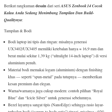
desain
Berikut rangkuman
dari seri
ASUS Zenbook 14
Cocok
Kalau Anda Sedang Menimbang Tampilan Dan Build-
Qualitynya
:
Tampilan & Bodi
Bodi laptop ini tipis dan ringan: misalnya generasi
UX3402/UX3405 memiliki ketebalan hanya ≈ 16,9 mm dan
berat mulai sekitar 1,39 kg (“ultralight 14-inch laptop”) di versi
aluminium penuh.
Material bodi memakai logam (aluminium) dengan finishing
khas ― seperti “spun-metal” pada tutupnya ― memberikan
kesan premium dan elegan.
Warna/warnanya juga cukup modern: contoh pilihan “Royal
Blue” dan “Icicle Silver” untuk generasi sebelumnya.
Bezel layarnya sangat tipis (NanoEdge) sehingga rasio layar-
terhadap-bodi (“screen-to-body ratio”) tinggi, misalnya ~92%