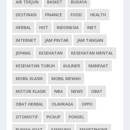
AIR TERJUN
BASKET
BUDAYA
DESTINASI
FINANCE
FOOD
HEALTH
HERBAL
HOT
INDONESIA
INET
INTERNET
JAM PINTAR
JAM TANGAN
JEPANG
KESEHATAN
KESEHATAN MENTAL
KESEHATAN TUBUH
KULINER
MANFAAT
MOBIL KLASIK
MOBIL MEWAH
MOTOR KLASIK
NBA
NEWS
OBAT
OBAT HERBAL
OLAHRAGA
OPPO
OTOMOTIF
PICKUP
PONSEL
RUMAH ADAT
SAMSUNG
SMARTPHONE