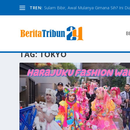
TREN:
Sulam Bibir, Awal Mulanya Gimana Sih? Ini Dia
B
TAG:
TOKYO