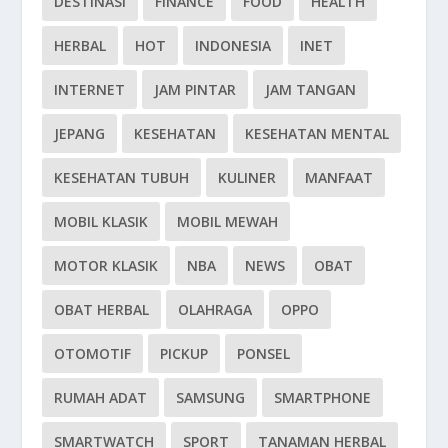
DESTINASI
FINANCE
FOOD
HEALTH
HERBAL
HOT
INDONESIA
INET
INTERNET
JAM PINTAR
JAM TANGAN
JEPANG
KESEHATAN
KESEHATAN MENTAL
KESEHATAN TUBUH
KULINER
MANFAAT
MOBIL KLASIK
MOBIL MEWAH
MOTOR KLASIK
NBA
NEWS
OBAT
OBAT HERBAL
OLAHRAGA
OPPO
OTOMOTIF
PICKUP
PONSEL
RUMAH ADAT
SAMSUNG
SMARTPHONE
SMARTWATCH
SPORT
TANAMAN HERBAL