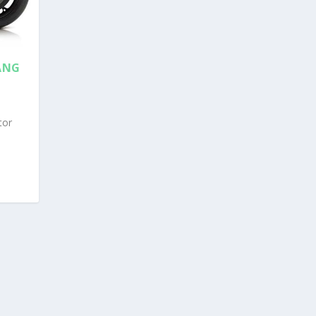
ANG
tor