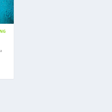
ANG
ga