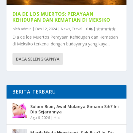
DIA DE LOS MUERTOS: PERAYAAN
KEHIDUPAN DAN KEMATIAN DI MEKSIKO
oleh
admin
|
Des 12, 2024
|
News
,
Travel
|
0
|
Dia de los Muertos Perayaan Kehidupan dan Kematian
di Meksiko terkenal dengan budayanya yang kaya...
BACA SELENGKAPNYA
BERITA TERBARU
Sulam Bibir, Awal Mulanya Gimana Sih? Ini
Dia Sejarahnya
Agu 6, 2026
|
Hot
Masih Muda Hipertensi, Kok Bisa? Ini Dia