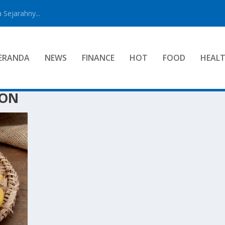
 Sejarahny...
ERANDA
NEWS
FINANCE
HOT
FOOD
HEAL
BON