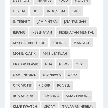
DESTINASI
FINANCE
FOOD
HEALTH
HERBAL
HOT
INDONESIA
INET
INTERNET
JAM PINTAR
JAM TANGAN
JEPANG
KESEHATAN
KESEHATAN MENTAL
KESEHATAN TUBUH
KULINER
MANFAAT
MOBIL KLASIK
MOBIL MEWAH
MOTOR KLASIK
NBA
NEWS
OBAT
OBAT HERBAL
OLAHRAGA
OPPO
OTOMOTIF
PICKUP
PONSEL
RUMAH ADAT
SAMSUNG
SMARTPHONE
SMARTWATCH
SPORT
TANAMAN HERBAL