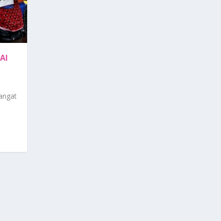
AI
sangat