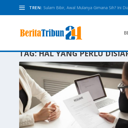
TREN:
Sulam Bibir, Awal Mulanya Gimana Sih? Ini Dia
B
TAG:
HAL YANG PERLU DISI