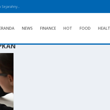
 Sejarahny...
ERANDA
NEWS
FINANCE
HOT
FOOD
HEAL
APKAN