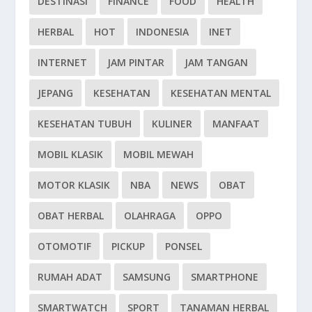
DESTINASI
FINANCE
FOOD
HEALTH
HERBAL
HOT
INDONESIA
INET
INTERNET
JAM PINTAR
JAM TANGAN
JEPANG
KESEHATAN
KESEHATAN MENTAL
KESEHATAN TUBUH
KULINER
MANFAAT
MOBIL KLASIK
MOBIL MEWAH
MOTOR KLASIK
NBA
NEWS
OBAT
OBAT HERBAL
OLAHRAGA
OPPO
OTOMOTIF
PICKUP
PONSEL
RUMAH ADAT
SAMSUNG
SMARTPHONE
SMARTWATCH
SPORT
TANAMAN HERBAL