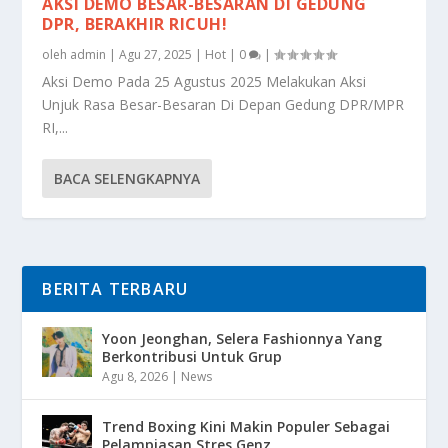
AKSI DEMO BESAR-BESARAN DI GEDUNG
DPR, BERAKHIR RICUH!
oleh
admin
|
Agu 27, 2025
|
Hot
|
0
|
Aksi Demo Pada 25 Agustus 2025 Melakukan Aksi
Unjuk Rasa Besar-Besaran Di Depan Gedung DPR/MPR
RI,...
BACA SELENGKAPNYA
BERITA TERBARU
Yoon Jeonghan, Selera Fashionnya Yang
Berkontribusi Untuk Grup
Agu 8, 2026
|
News
Trend Boxing Kini Makin Populer Sebagai
Pelampiasan Stres Genz