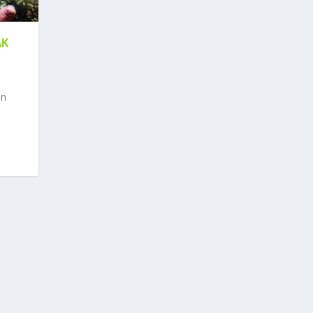
AK
an