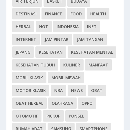
AIR TERJUN
BASKET
BUDAYA
DESTINASI
FINANCE
FOOD
HEALTH
HERBAL
HOT
INDONESIA
INET
INTERNET
JAM PINTAR
JAM TANGAN
JEPANG
KESEHATAN
KESEHATAN MENTAL
KESEHATAN TUBUH
KULINER
MANFAAT
MOBIL KLASIK
MOBIL MEWAH
MOTOR KLASIK
NBA
NEWS
OBAT
OBAT HERBAL
OLAHRAGA
OPPO
OTOMOTIF
PICKUP
PONSEL
RUMAH ADAT
SAMSUNG
SMARTPHONE