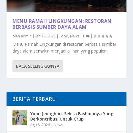
MENU RAMAH LINGKUNGAN: RESTORAN
BERBASIS SUMBER DAYA ALAM
oleh
admin
|
Jan 16, 2025
|
Food
,
News
|
0
|
Menu Ramah Lingkungan di restoran berbasis sumber
daya alam semakin menjadi pilihan yang populer....
BACA SELENGKAPNYA
BERITA TERBARU
Yoon Jeonghan, Selera Fashionnya Yang
Berkontribusi Untuk Grup
Agu 8, 2026
|
News