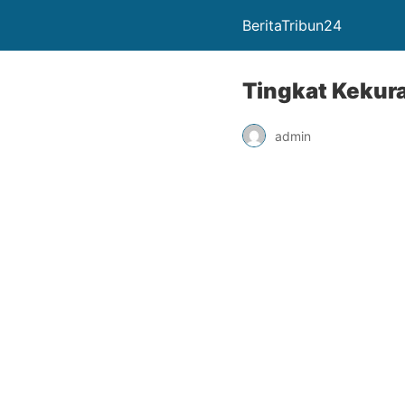
BeritaTribun24
Tingkat Kekur
admin