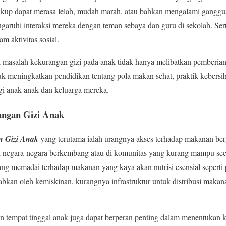
ukup dapat merasa lelah, mudah marah, atau bahkan mengalami ganggua
engaruhi interaksi mereka dengan teman sebaya dan guru di sekolah. S
am aktivitas sosial.
uk masalah kekurangan gizi pada anak tidak hanya melibatkan pemberian
k meningkatkan pendidikan tentang pola makan sehat, praktik kebersi
i anak-anak dan keluarga mereka.
angan Gizi Anak
n Gizi Anak
yang terutama ialah urangnya akses terhadap makanan ber
di negara-negara berkembang atau di komunitas yang kurang mampu se
ang memadai terhadap makanan yang kaya akan nutrisi esensial seperti p
babkan oleh kemiskinan, kurangnya infrastruktur untuk distribusi makana
gan tempat tinggal anak juga dapat berperan penting dalam menentukan k