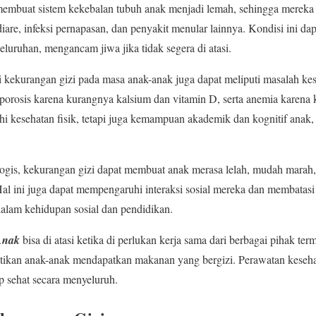
 membuat sistem kekebalan tubuh anak menjadi lemah, sehingga mereka 
 diare, infeksi pernapasan, dan penyakit menular lainnya. Kondisi ini 
eluruhan, mengancam jiwa jika tidak segera di atasi.
kekurangan gizi pada masa anak-anak juga dapat meliputi masalah kese
oporosis karena kurangnya kalsium dan vitamin D, serta anemia karena 
hi kesehatan fisik, tetapi juga kemampuan akademik dan kognitif ana
ogis, kekurangan gizi dapat membuat anak merasa lelah, mudah marah,
. Hal ini juga dapat mempengaruhi interaksi sosial mereka dan membat
 dalam kehidupan sosial dan pendidikan.
Anak
bisa di atasi ketika di perlukan kerja sama dari berbagai pihak ter
ikan anak-anak mendapatkan makanan yang bergizi. Perawatan keseha
p sehat secara menyeluruh.